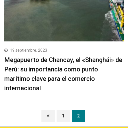
19 septiembre, 2023
Megapuerto de Chancay, el «Shanghái» de
Perú: su importancia como punto
marítimo clave para el comercio
internacional
1
2