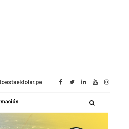
oestaeldolar.pe
rmación