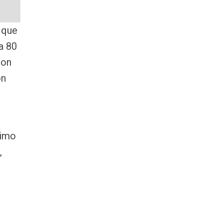
 que
a 80
son
ón
timo
,