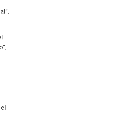
al”,
el
o”,
 el