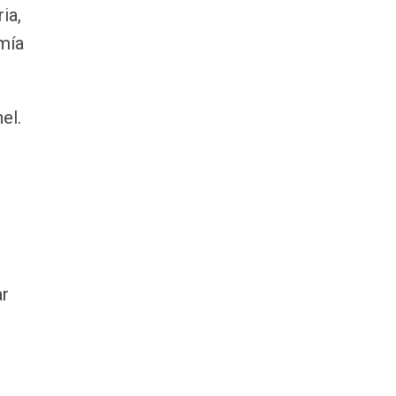
ia,
mía
el.
ar