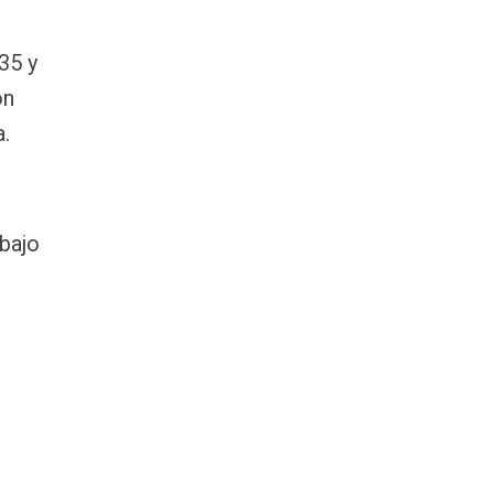
35 y
ón
a.
bajo