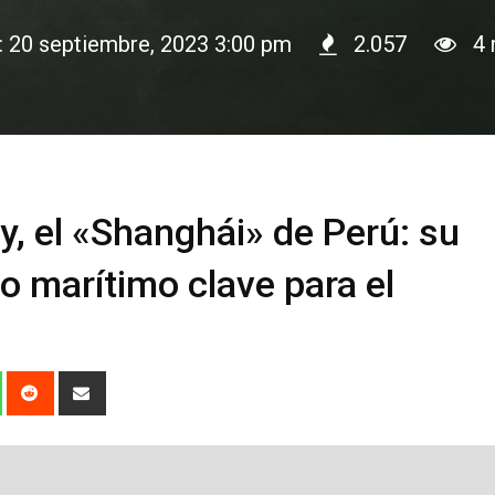
n: 20 septiembre, 2023 3:00 pm
2.057
4 
, el «Shanghái» de Perú: su
 marítimo clave para el
dIn
Whatsapp
Reddit
Share
via
Email