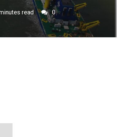
minutes read
0