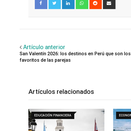
LinkedIn
Whatsapp
Reddit
Share
via
Email
Facebook
Twitter
Artículo anterior
San Valentín 2026: los destinos en Perú que son los
favoritos de las parejas
Artículos relacionados
EDUCACIÓN FINANCIERA
ECONO