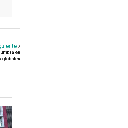
guiente
idumbre en
 globales