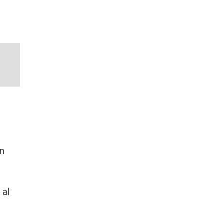
n
 al