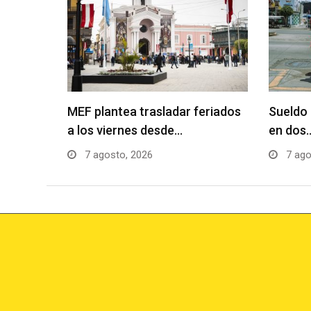
MEF plantea trasladar feriados
Sueldo 
a los viernes desde…
en dos
7 agosto, 2026
7 ago