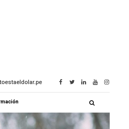
oestaeldolar.pe
rmación