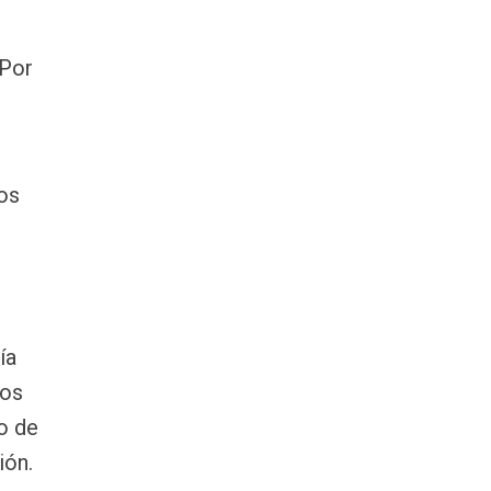
 Por
tos
ía
los
o de
ión.