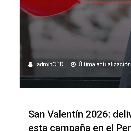
adminCED
Última actualización
San Valentín 2026: deli
esta campaña en el Pe