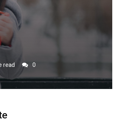
e read
0
te