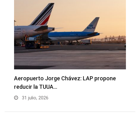
Aeropuerto Jorge Chávez: LAP propone
Turi
reducir la TUUA…
5,35
31 julio, 2026
21 