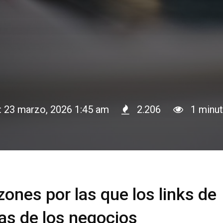
n: 23 marzo, 2026 1:45 am
2.206
1 minut
zones por las que los links de
as de los negocios