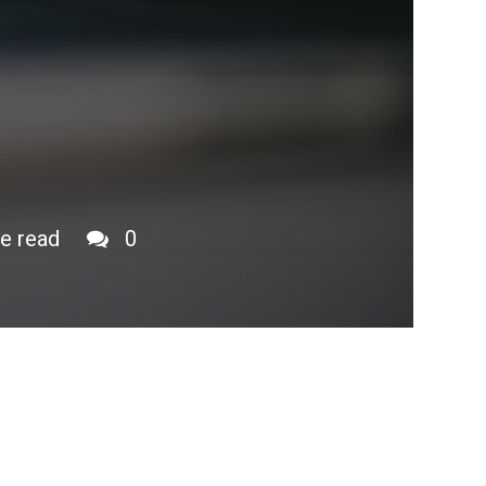
e read
0