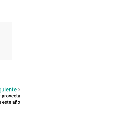
guiente
 proyecta
ú este año