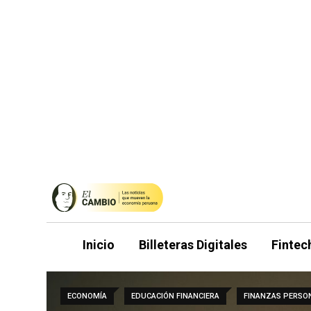
Saltar
al
contenido
Inicio
Billeteras Digitales
Fintec
ECONOMÍA
EDUCACIÓN FINANCIERA
FINANZAS PERSO