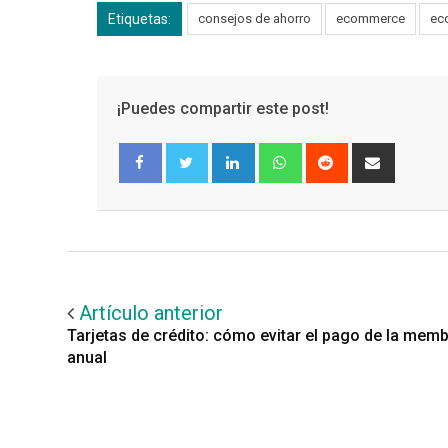
Etiquetas:
consejos de ahorro
ecommerce
ec
¡Puedes compartir este post!
LinkedIn
Whatsapp
Reddit
Share
via
Email
Facebook
Twitter
Artículo anterior
Tarjetas de crédito: cómo evitar el pago de la mem
anual