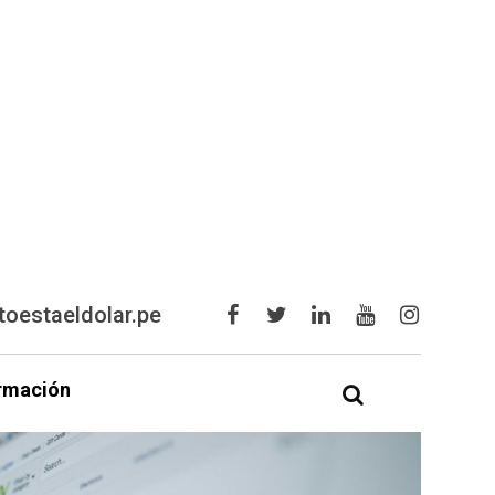
oestaeldolar.pe
rmación