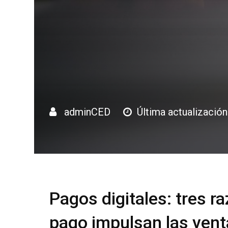
adminCED
Última actualizació
Pagos digitales: tres ra
pago impulsan las vent