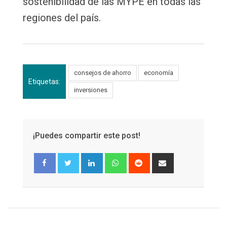
sostenibilidad de las MYPE en todas las
regiones del país.
consejos de ahorro
economía
Etiquetas:
inversiones
¡Puedes compartir este post!
LinkedIn
Whatsapp
Reddit
Share
via
Email