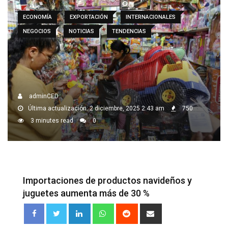
ECONOMÍA
EXPORTACIÓN
INTERNACIONALES
NEGOCIOS
NOTICIAS
TENDENCIAS
adminCED
Última actualización: 2 diciembre, 2025 2:43 am
750
3 minutes read
0
Importaciones de productos navideños y
juguetes aumenta más de 30 %
LinkedIn
Whatsapp
Reddit
Share
via