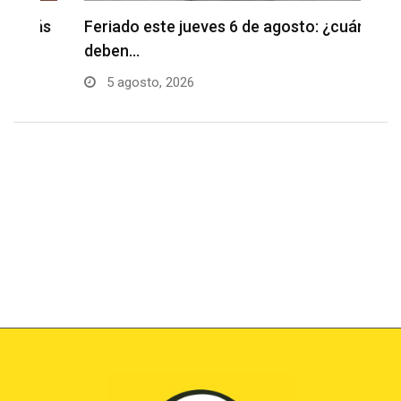
s
Feriado este jueves 6 de agosto: ¿cuánto
S
deben…
en
5 agosto, 2026