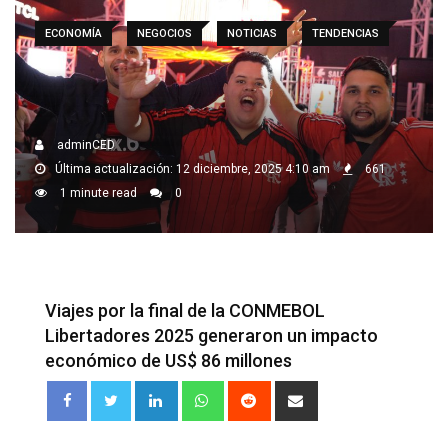
ECONOMÍA
NEGOCIOS
NOTICIAS
TENDENCIAS
adminCED
Última actualización: 12 diciembre, 2025 4:10 am
661
1 minute read
0
Viajes por la final de la CONMEBOL
Libertadores 2025 generaron un impacto
económico de US$ 86 millones
LinkedIn
Whatsapp
Reddit
Share
via
Email