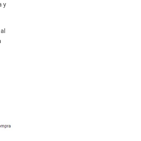
a y
al
a