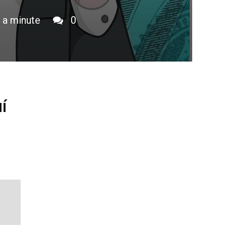
 a minute
0
í