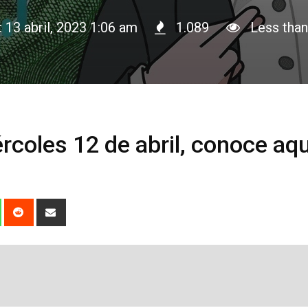
: 13 abril, 2023 1:06 am
1.089
Less than
rcoles 12 de abril, conoce aqu
dIn
Whatsapp
Reddit
Share
via
Email