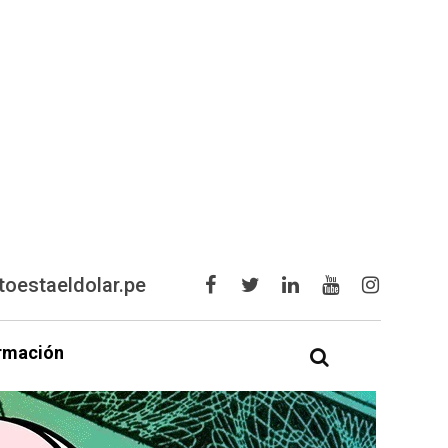
oestaeldolar.pe
rmación