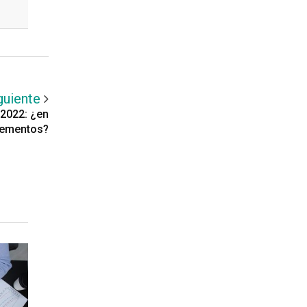
guiente
 2022: ¿en
crementos?