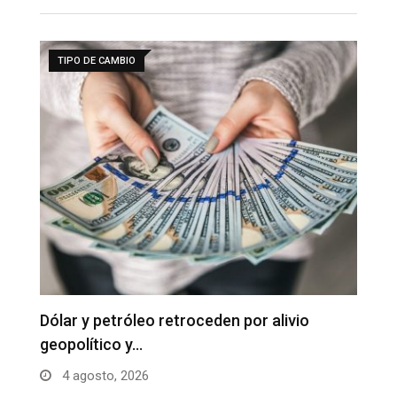
TIPO DE CAMBIO
Dólar y petróleo retroceden por alivio
M
geopolítico y…
u
4 agosto, 2026