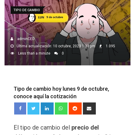
TIPO DE CAMBIO
adminCED
Última actualización: 10 octubre, 2023 1:33 pm
1.095
Less than a minute
0
Tipo de cambio hoy lunes 9 de octubre,
conoce aquí la cotización
LinkedIn
Whatsapp
Reddit
Share
via
Email
El tipo de cambio del
precio del