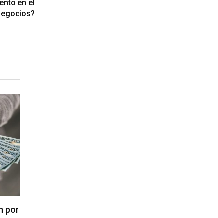
ento en el
 negocios?
n por