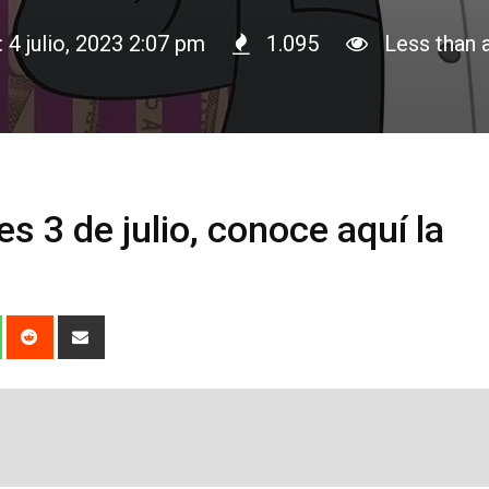
: 4 julio, 2023 2:07 pm
1.095
Less than 
s 3 de julio, conoce aquí la
dIn
Whatsapp
Reddit
Share
via
Email