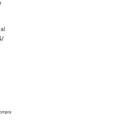
/
al
S/