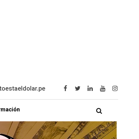
oestaeldolar.pe
rmación