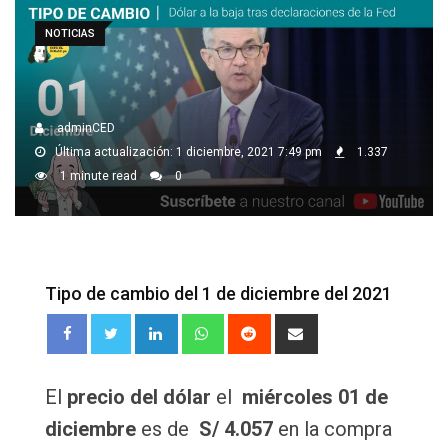
NOTICIAS
adminCED
Última actualización: 1 diciembre, 2021 7:49 pm
1.337
1 minute read
0
Tipo de cambio del 1 de diciembre del 2021
LinkedIn
Whatsapp
Reddit
Share
via
Email
El
precio del dólar
el
miércoles 01 de
diciembre
es de
S/ 4.057
en la compra