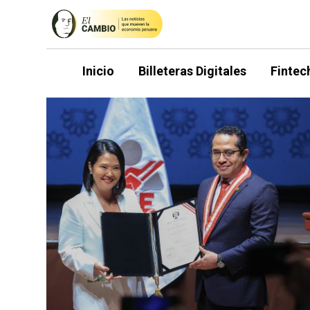
Saltar
al
contenido
Inicio
Billeteras Digitales
Fintec