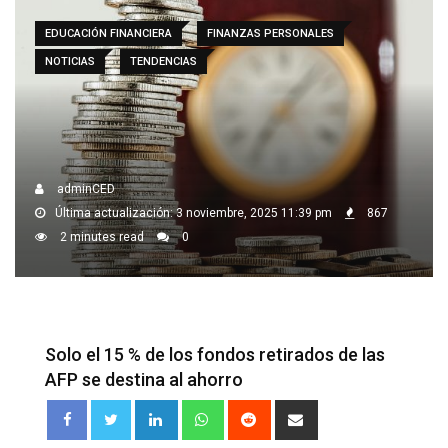
EDUCACIÓN FINANCIERA
FINANZAS PERSONALES
NOTICIAS
TENDENCIAS
adminCED
Última actualización: 3 noviembre, 2025 11:39 pm
867
2 minutes read
0
Solo el 15 % de los fondos retirados de las
AFP se destina al ahorro
LinkedIn
Whatsapp
Reddit
Share
via