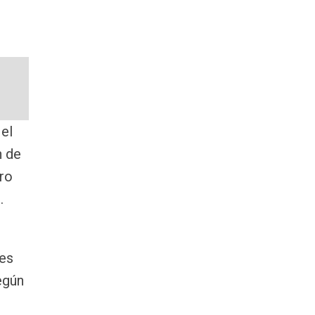
 el
n de
tro
.
tes
egún