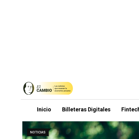
Saltar
al
contenido
Inicio
Billeteras Digitales
Fintec
NOTICIAS