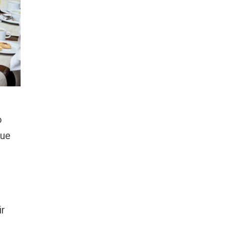
o
que
ir