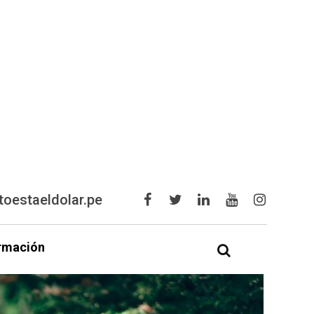
oestaeldolar.pe
rmación