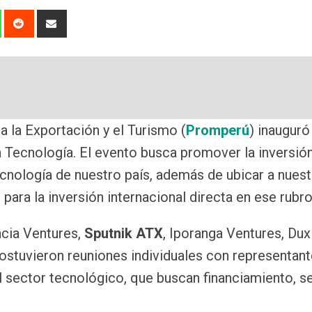
dIn
Whatsapp
Reddit
Share
via
Email
 la Exportación y el Turismo (
Promperú
) inauguró
a Tecnología. El evento busca promover la inversió
ecnología de nuestro país, además de ubicar a nues
para la inversión internacional directa en ese rubro
cia Ventures,
Sputnik ATX
, Iporanga Ventures, Dux
 sostuvieron reuniones individuales con representan
l sector tecnológico, que buscan financiamiento, s