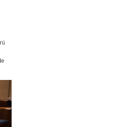
rú
n
de