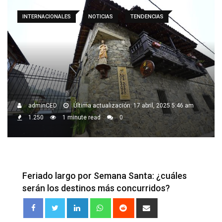
INTERNACIONALES
NOTICIAS
TENDENCIAS
adminCED
Última actualización: 17 abril, 2025 5:46 am
1.250
1 minute read
0
Feriado largo por Semana Santa: ¿cuáles
serán los destinos más concurridos?
LinkedIn
Whatsapp
Reddit
Share
via