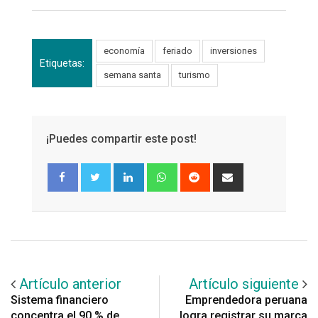
economía
feriado
inversiones
Etiquetas:
semana santa
turismo
¡Puedes compartir este post!
LinkedIn
Whatsapp
Reddit
Share
via
Email
Artículo anterior
Artículo siguiente
Sistema financiero
Emprendedora peruana
concentra el 90 % de
logra registrar su marca