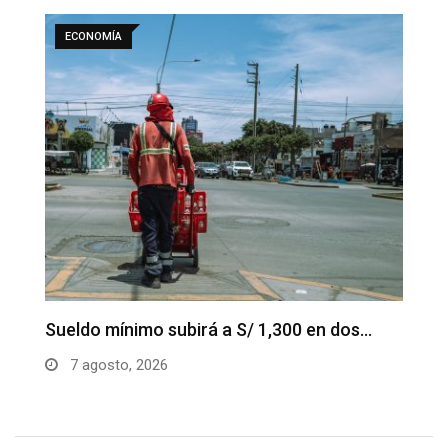
ECONOMÍA
es
Sueldo mínimo subirá a S/ 1,300 en dos…
G
V
7 agosto, 2026