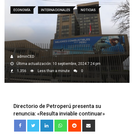
ECONOMÍA
INTERNACIONALES
NOTICIAS
adminCED
Última actualización: 10 septiembre, 2024 7:24 pm
1.356
Less than a minute
0
Directorio de Petroperú presenta su
renuncia: «Resulta inviable continuar»
LinkedIn
Whatsapp
Reddit
Share
via