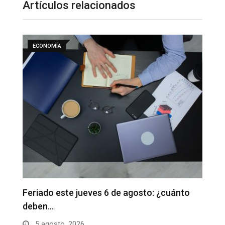
Artículos relacionados
ECONOMÍA
ECO
Feriado este jueves 6 de agosto: ¿cuánto
Sunat
deben…
en ju
5 agosto, 2026
5 