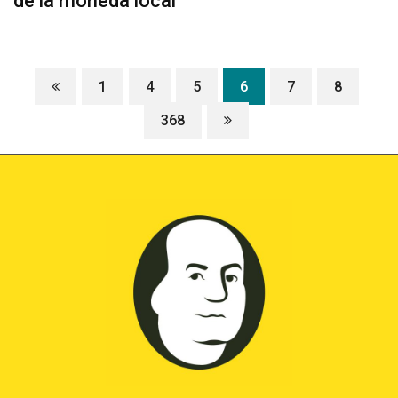
de la moneda local
1
4
5
6
7
8
368