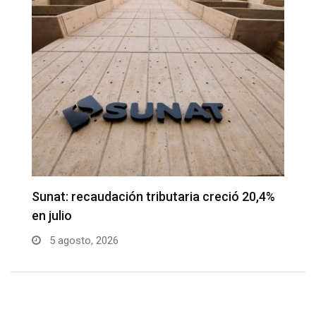
Sunat: recaudación tributaria creció 20,4%
L
en julio
d
5 agosto, 2026