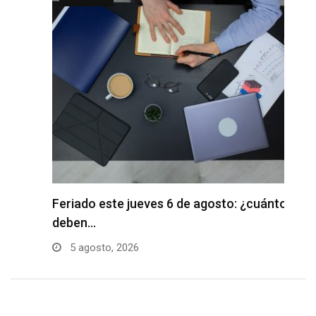
s
Feriado este jueves 6 de agosto: ¿cuánto
S
deben…
en
5 agosto, 2026