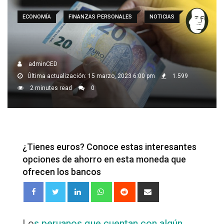
ECONOMÍA
FINANZAS PERSONALES
NOTICIAS
adminCED
Última actualización: 15 marzo, 2023 6:00 pm
1.599
2 minutes read
0
¿Tienes euros? Conoce estas interesantes
opciones de ahorro en esta moneda que
ofrecen los bancos
LinkedIn
Whatsapp
Reddit
Share
via
Email
Lo
s peruanos que cuentan con algún