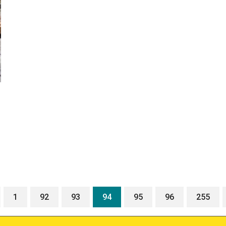
1
92
93
94
95
96
255