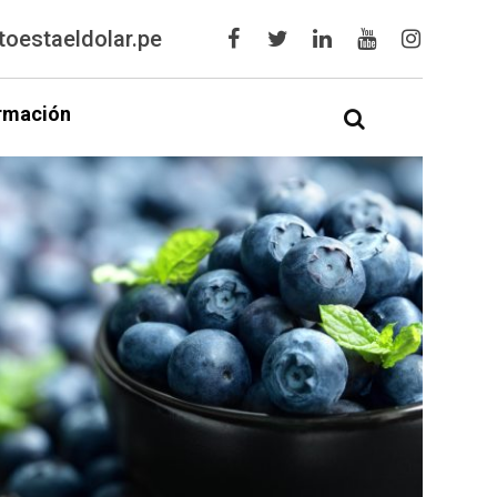
oestaeldolar.pe
rmación