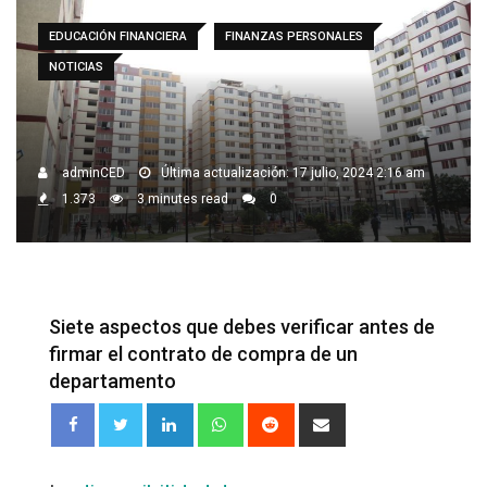
EDUCACIÓN FINANCIERA
FINANZAS PERSONALES
NOTICIAS
adminCED
Última actualización: 17 julio, 2024 2:16 am
1.373
3 minutes read
0
Siete aspectos que debes verificar antes de
firmar el contrato de compra de un
departamento
LinkedIn
Whatsapp
Reddit
Share
via
Email