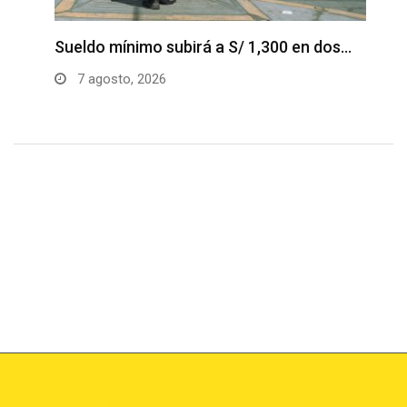
es
Sueldo mínimo subirá a S/ 1,300 en dos…
D
p
7 agosto, 2026