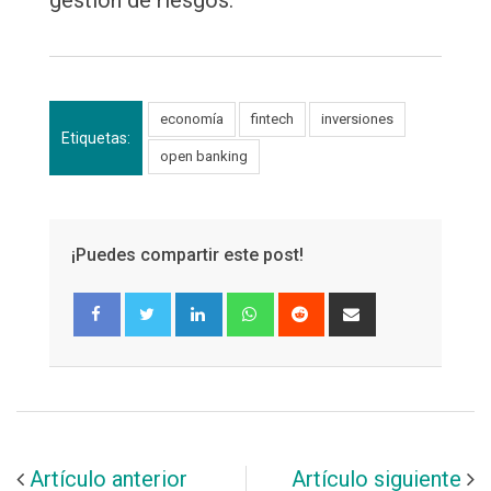
economía
fintech
inversiones
Etiquetas:
open banking
¡Puedes compartir este post!
LinkedIn
Whatsapp
Reddit
Share
via
Email
Artículo anterior
Artículo siguiente