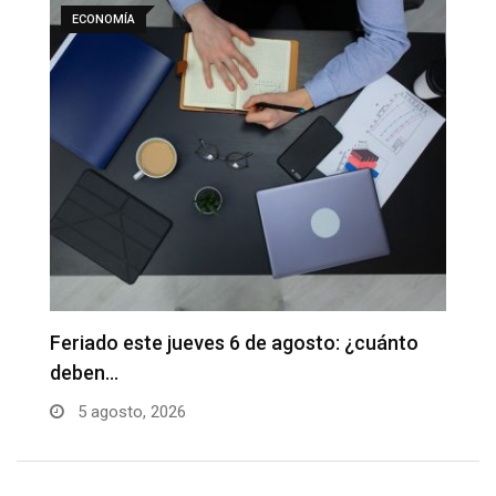
ONOMÍA
ECONOMÍA
ado este jueves 6 de agosto: ¿cuánto
Sunat: recau
en…
en julio
agosto, 2026
5 agosto, 