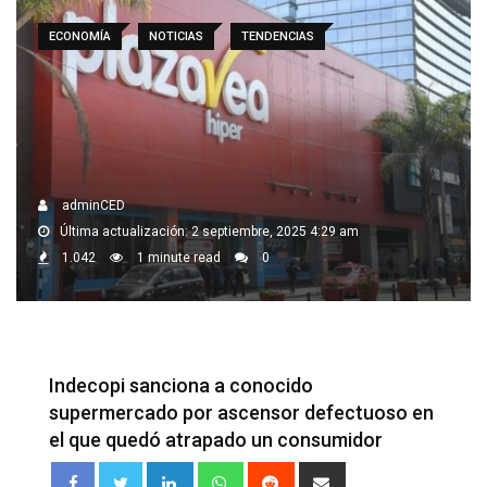
ECONOMÍA
NOTICIAS
TENDENCIAS
adminCED
Última actualización: 2 septiembre, 2025 4:29 am
1.042
1 minute read
0
Indecopi sanciona a conocido
supermercado por ascensor defectuoso en
el que quedó atrapado un consumidor
LinkedIn
Whatsapp
Reddit
Share