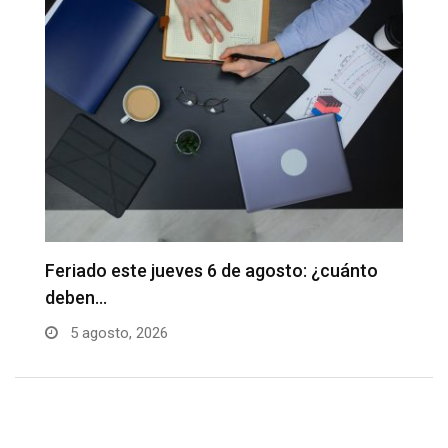
Feriado este jueves 6 de agosto: ¿cuánto
S
deben…
en
5 agosto, 2026