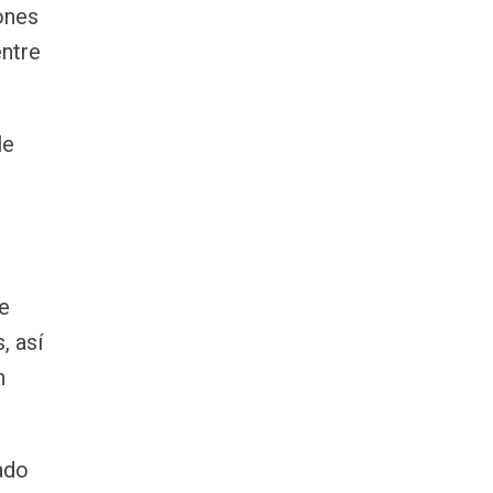
ones
entre
le
de
, así
n
ado