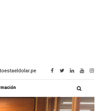
oestaeldolar.pe
rmación