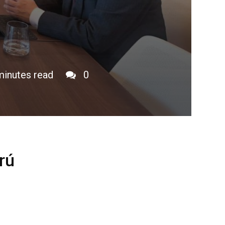
inutes read
0
rú