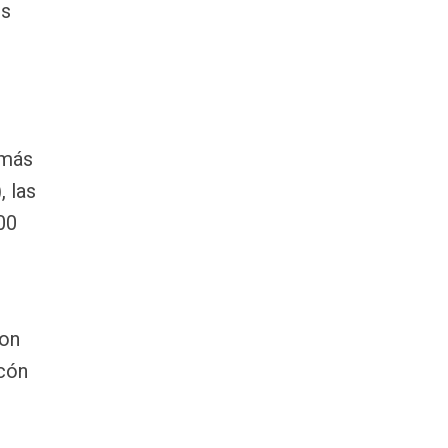
os
,
 más
, las
00
con
ncón