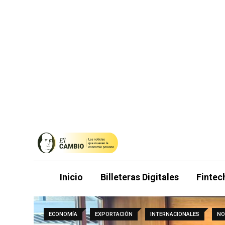
Saltar
al
contenido
Inicio
Billeteras Digitales
Fintec
ECONOMÍA
EXPORTACIÓN
INTERNACIONALES
NO