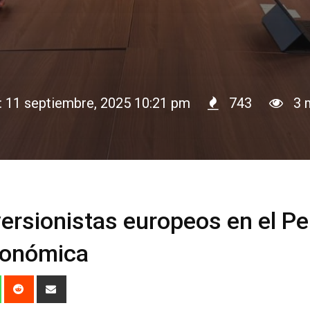
n: 11 septiembre, 2025 10:21 pm
743
3 m
versionistas europeos en el Pe
conómica
dIn
Whatsapp
Reddit
Share
via