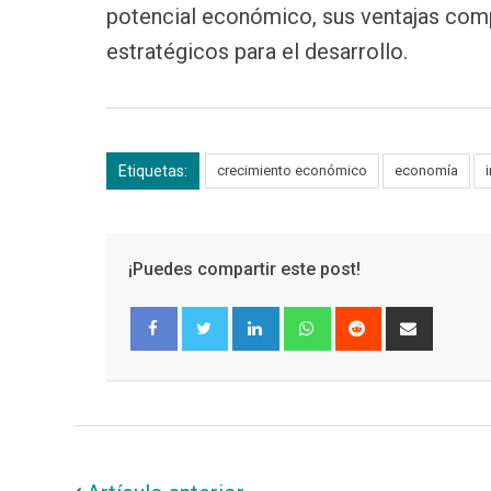
potencial económico, sus ventajas compe
estratégicos para el desarrollo.
Etiquetas:
crecimiento económico
economía
¡Puedes compartir este post!
LinkedIn
Whatsapp
Reddit
Share
via
Email
Facebook
Twitter