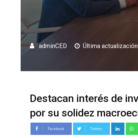
adminCED
Última actualizació
Destacan interés de in
por su solidez macroe
Linke
Facebook
Twitter